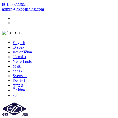
8613567229585
admin@hxpolishing.com
ภาษา
English
O'zbek
slovenščina
íslenska
Nederlands
Malti
dansk
Svenska
Deutsch
עברית
Čeština
اردو